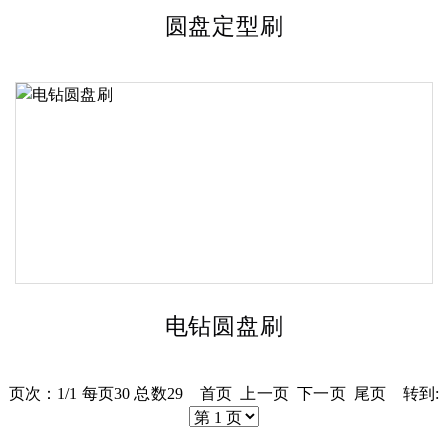
圆盘定型刷
电钻圆盘刷
页次：1/1 每页30 总数29 首页 上一页 下一页 尾页 转到: