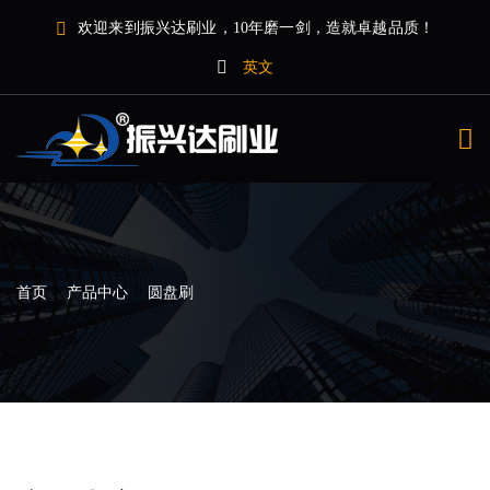
欢迎来到振兴达刷业，10年磨一剑，造就卓越品质！
英文
>
>
首页
产品中心
圆盘刷