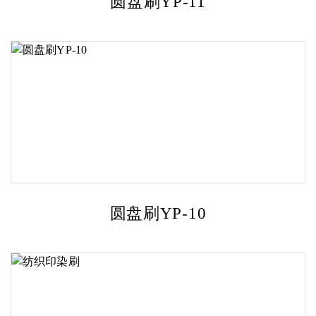
圆盘刷YP-11
圆盘刷YP-10