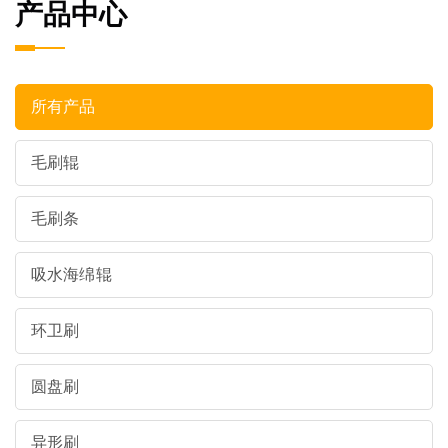
产品中心
所有产品
毛刷辊
毛刷条
吸水海绵辊
环卫刷
圆盘刷
异形刷