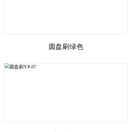
圆盘刷绿色