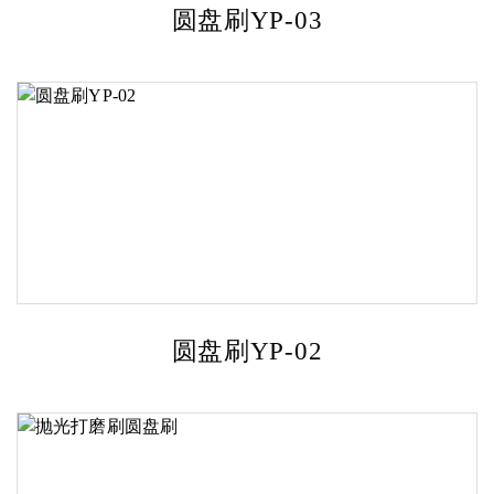
圆盘刷YP-03
圆盘刷YP-02