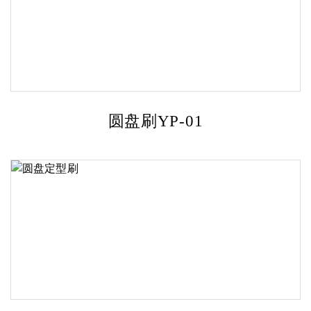
圆盘刷YP-01