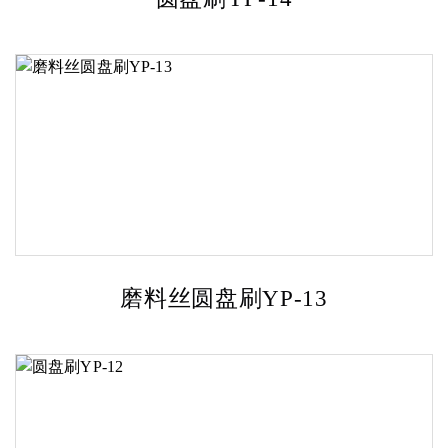
磨料丝圆盘刷YP-13